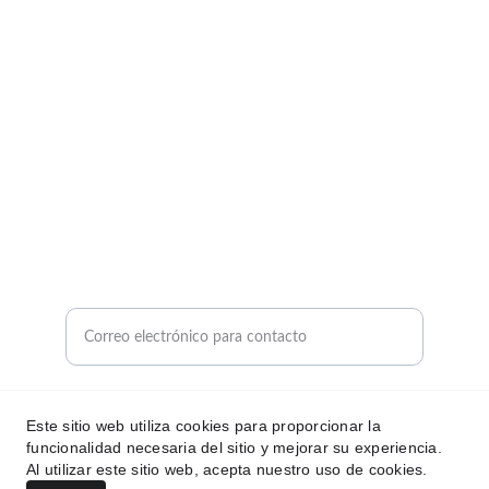
HOGAR
Email: thaybashop@gmail.com
teléfono: 611 635 096
Dirección: calle boyeros 7 La Puebla Del Rio
PISCINAS
Ingrese su correo electrónico aquí
Enviar consulta sobre productos
Este sitio web utiliza cookies para proporcionar la
funcionalidad necesaria del sitio y mejorar su experiencia.
Al utilizar este sitio web, acepta nuestro uso de cookies.