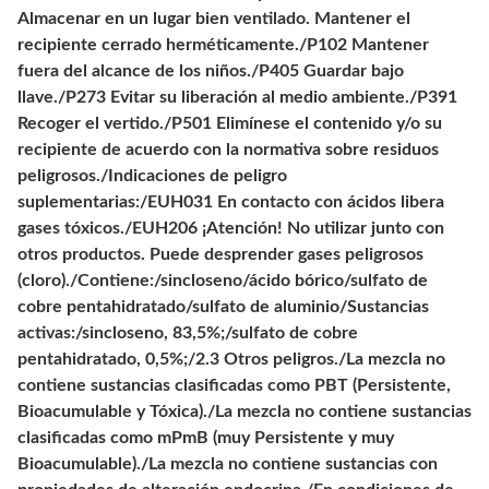
Almacenar en un lugar bien ventilado. Mantener el
recipiente cerrado herméticamente./P102 Mantener
fuera del alcance de los niños./P405 Guardar bajo
llave./P273 Evitar su liberación al medio ambiente./P391
Recoger el vertido./P501 Elimínese el contenido y/o su
recipiente de acuerdo con la normativa sobre residuos
peligrosos./Indicaciones de peligro
suplementarias:/EUH031 En contacto con ácidos libera
gases tóxicos./EUH206 ¡Atención! No utilizar junto con
otros productos. Puede desprender gases peligrosos
(cloro)./Contiene:/sincloseno/ácido bórico/sulfato de
cobre pentahidratado/sulfato de aluminio/Sustancias
activas:/sincloseno, 83,5%;/sulfato de cobre
pentahidratado, 0,5%;/2.3 Otros peligros./La mezcla no
contiene sustancias clasificadas como PBT (Persistente,
Bioacumulable y Tóxica)./La mezcla no contiene sustancias
clasificadas como mPmB (muy Persistente y muy
Bioacumulable)./La mezcla no contiene sustancias con