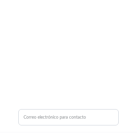
Productos de jardinería y césped artificial 
disponibles.
HOGAR
Email: thaybashop@gmail.com
teléfono: 611 635 096
Dirección: calle boyeros 7 La Puebla Del Rio
PISCINAS
Ingrese su correo electrónico aquí