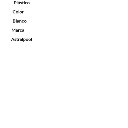
Plástico
Color
Blanco
Marca
Astralpool
Jardinería
Productos de jardinería y césped artificial 
disponibles.