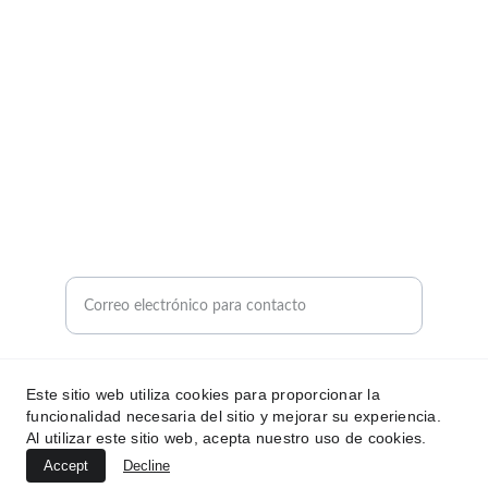
HOGAR
Email: thaybashop@gmail.com
teléfono: 611 635 096
Dirección: calle boyeros 7 La Puebla Del Rio
PISCINAS
Ingrese su correo electrónico aquí
Enviar consulta sobre productos
Este sitio web utiliza cookies para proporcionar la
funcionalidad necesaria del sitio y mejorar su experiencia.
Al utilizar este sitio web, acepta nuestro uso de cookies.
Accept
Decline