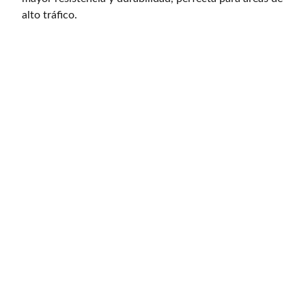
alto tráfico.
Jardinería
Productos de jardinería y césped artificial 
disponibles.
HOGAR
Email: thaybashop@gmail.com
teléfono: 611 635 096