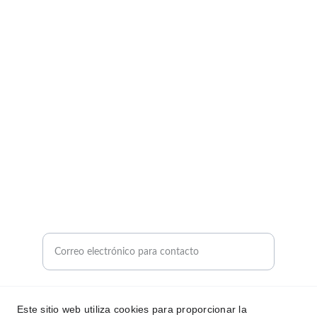
disponibles.
HOGAR
Email: thaybashop@gmail.com
teléfono: 611 635 096
Dirección: calle boyeros 7 La Puebla Del Rio
PISCINAS
Ingrese su correo electrónico aquí
Enviar consulta sobre productos
Este sitio web utiliza cookies para proporcionar la