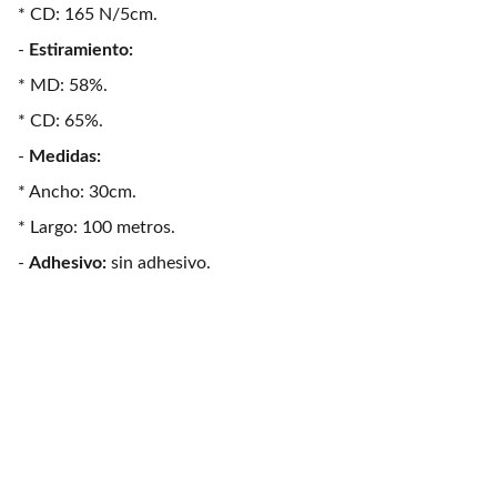
* CD: 165 N/5cm.
-
Estiramiento:
* MD: 58%.
* CD: 65%.
-
Medidas:
* Ancho: 30cm.
* Largo: 100 metros.
-
Adhesivo:
sin adhesivo.
Jardinería
Productos de jardinería y césped artificial 