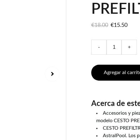
PREFI
€18.00
€15.50
-
+
Agregar al carrit
Acerca de est
Accesorios y piez
modelo CESTO PRE
CESTO PREFILTRO
AstralPool. Los 