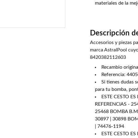
materiales de la mej
Descripción d
Accesorios y piezas pa
marca AstralPool cuy
8420382112603
Recambio original
Referencia: 440
Si tienes dudas s
para tu bomba, pon
ESTE CESTO ES
REFERENCIAS - 2546
25468 BOMBA B.M.I.
30897 | 30898 B
| 74476-1194
ESTE CESTO ES