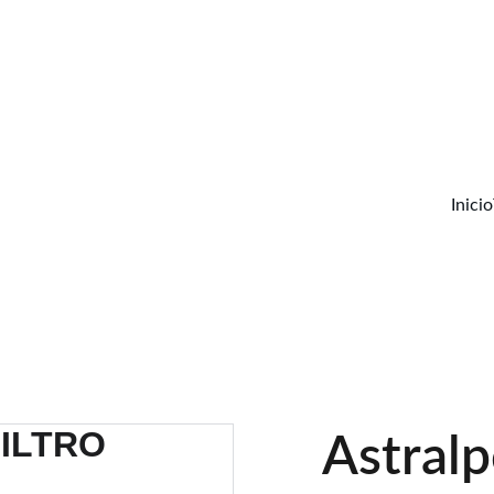
¡ Descuentos increíbles en nuestros productos!
¡Envío Gratis!
Solo a la península
Inicio
Astral