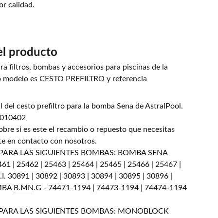
or calidad.
el producto
ra filtros, bombas y accesorios para piscinas de la
o modelo es CESTO PREFILTRO y referencia
 del cesto prefiltro para la bomba Sena de AstralPool.
5010402
obre si es este el recambio o repuesto que necesitas
te en contacto con nosotros.
 PARA LAS SIGUIENTES BOMBAS: BOMBA SENA
1 | 25462 | 25463 | 25464 | 25465 | 25466 | 25467 |
 30891 | 30892 | 30893 | 30894 | 30895 | 30896 |
OMBA
B.MN
.G - 74471-1194 | 74473-1194 | 74474-1194
 PARA LAS SIGUIENTES BOMBAS: MONOBLOCK