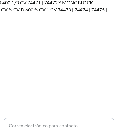
D.400 1/3 CV 74471 | 74472 Y MONOBLOCK
CV ¾ CV D.600 ¾ CV 1 CV 74473 | 74474 | 74475 |
PISCINAS
Ingrese su correo electrónico aquí