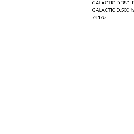
GALACTIC D.380, 
GALACTIC D.500 ½ 
74476
HOGAR
Email: 
thaybashop@gmail.com